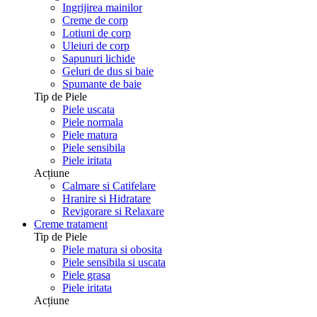
Ingrijirea mainilor
Creme de corp
Lotiuni de corp
Uleiuri de corp
Sapunuri lichide
Geluri de dus si baie
Spumante de baie
Tip de Piele
Piele uscata
Piele normala
Piele matura
Piele sensibila
Piele iritata
Acțiune
Calmare si Catifelare
Hranire si Hidratare
Revigorare si Relaxare
Creme tratament
Tip de Piele
Piele matura si obosita
Piele sensibila si uscata
Piele grasa
Piele iritata
Acțiune