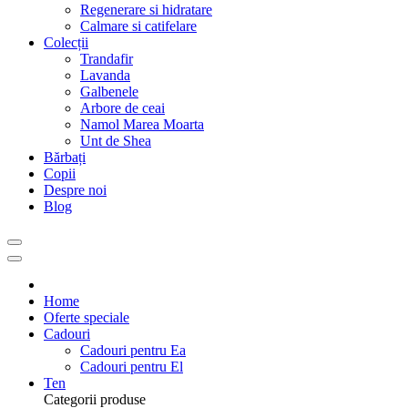
Regenerare si hidratare
Calmare si catifelare
Colecții
Trandafir
Lavanda
Galbenele
Arbore de ceai
Namol Marea Moarta
Unt de Shea
Bărbați
Copii
Despre noi
Blog
Home
Oferte speciale
Cadouri
Cadouri pentru Ea
Cadouri pentru El
Ten
Categorii produse