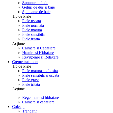
Sapunuri lichide
Geluri de dus si baie
Spumante de baie
Tip de Piele
Piele uscata
Piele normala
Piele matura
Piele sensibila
Piele iritata
Acțiune
Calmare si Catifelare
Hranire si Hidratare
Revigorare si Relaxare
Creme tratament
Tip de Piele
Piele matura si obosita
Piele sensibila si uscata
Piele grasa
Piele iritata
Acțiune
Regenerare si hidratare
Calmare si catifelare
Colecții
Trandafir