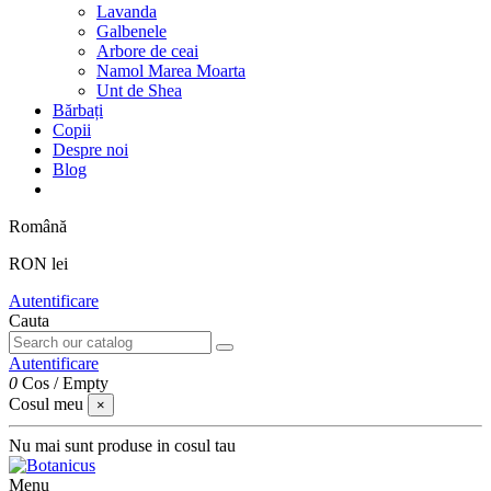
Lavanda
Galbenele
Arbore de ceai
Namol Marea Moarta
Unt de Shea
Bărbați
Copii
Despre noi
Blog
Română
RON lei
Autentificare
Cauta
Autentificare
0
Cos
/
Empty
Cosul meu
×
Nu mai sunt produse in cosul tau
Menu