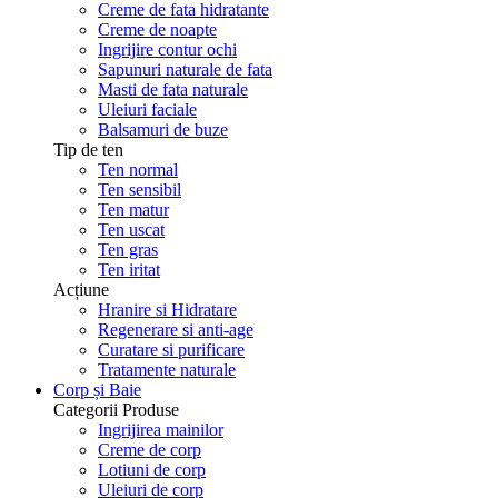
Creme de fata hidratante
Creme de noapte
Ingrijire contur ochi
Sapunuri naturale de fata
Masti de fata naturale
Uleiuri faciale
Balsamuri de buze
Tip de ten
Ten normal
Ten sensibil
Ten matur
Ten uscat
Ten gras
Ten iritat
Acțiune
Hranire si Hidratare
Regenerare si anti-age
Curatare si purificare
Tratamente naturale
Corp și Baie
Categorii Produse
Ingrijirea mainilor
Creme de corp
Lotiuni de corp
Uleiuri de corp