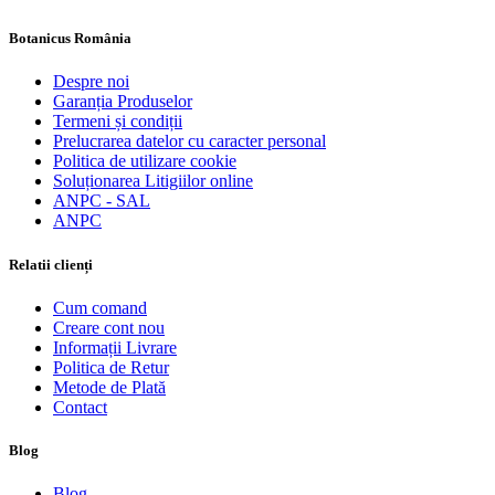
Botanicus România
Despre noi
Garanția Produselor
Termeni și condiții
Prelucrarea datelor cu caracter personal
Politica de utilizare cookie
Soluționarea Litigiilor online
ANPC - SAL
ANPC
Relatii clienți
Cum comand
Creare cont nou
Informații Livrare
Politica de Retur
Metode de Plată
Contact
Blog
Blog