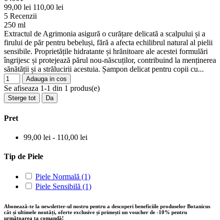
99,00 lei
110,00 lei
5 Recenzii
250 ml
Extractul de Agrimonia asigură o curățare delicată a scalpului și a
firului de păr pentru bebeluși, fără a afecta echilibrul natural al pielii
sensibile. Proprietățile hidratante și hrănitoare ale acestei formulări
îngrijesc și protejează părul nou-născuților, contribuind la menținerea
sănătății și a strălucirii acestuia. Șampon delicat pentru copii cu...
Adauga in cos
Se afiseaza 1-1 din 1 produs(e)
Sterge tot
Da
Pret
99,00 lei - 110,00 lei
Tip de Piele
Piele Normală
(1)
Piele Sensibilă
(1)
Abonează-te la newsletter-ul nostru pentru a descoperi beneficiile produselor Botanicus
cât și ultimele noutăți, oferte exclusive și primești un voucher de -10% pentru
următoarea ta comandă!