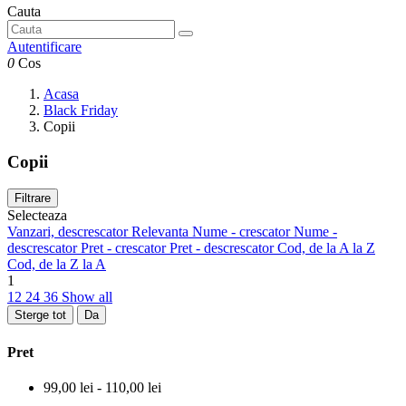
Cauta
Autentificare
0
Cos
Acasa
Black Friday
Copii
Copii
Filtrare
Selecteaza
Vanzari, descrescator
Relevanta
Nume - crescator
Nume -
descrescator
Pret - crescator
Pret - descrescator
Cod, de la A la Z
Cod, de la Z la A
1
12
24
36
Show all
Sterge tot
Da
Pret
99,00 lei - 110,00 lei