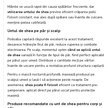
Mâinile se usucă rapid din cauza spălărilor frecvente, dar
utilizarea untului de shea
previne eficient crăparea pielii.
Folosit constant, mai ales după spălare sau înainte de culcare,
menține pielea catifelată.
Untul de shea pe păr și scalp
Podoaba capilară răspunde excelent la acest tratament,
deoarece hrănește firul de păr, reduce ruperea și combate
electrizarea. Pe scalp, momentul optim
când se aplică untul
de shea
variază în funcție de tipul de păr, fiind perfect aplicabil
pe părul ușor umed. Distribuie o cantitate mică pe vârfuri
înainte de uscare pentru a revitaliza profund structura capilară.
Pentru o mască nocturnă profundă, masează produsul pe
scalpul umed și lasă-l să acționeze peste noapte. De
asemenea,
shea poate fi folosit
eficient ca tratament pre-
șamponare, aplicat direct pe părul uscat pentru protecție
maximă.
Produse recomandate cu unt de shea pentru corp și