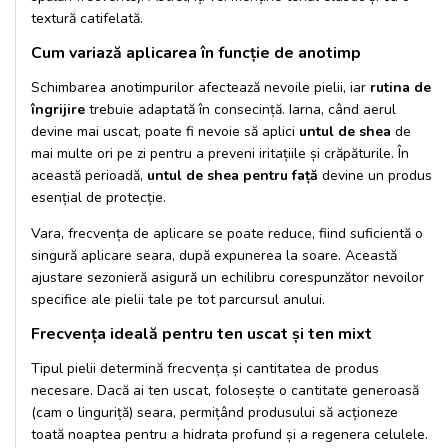
textură catifelată.
Cum variază aplicarea în funcție de anotimp
Schimbarea anotimpurilor afectează nevoile pielii, iar
rutina de
îngrijire
trebuie adaptată în consecință. Iarna, când aerul
devine mai uscat, poate fi nevoie să aplici
untul de shea
de
mai multe ori pe zi pentru a preveni iritațiile și crăpăturile. În
această perioadă,
untul de shea pentru față
devine un produs
esențial de protecție.
Vara, frecvența de aplicare se poate reduce, fiind suficientă o
singură aplicare seara, după expunerea la soare. Această
ajustare sezonieră asigură un echilibru corespunzător nevoilor
specifice ale pielii tale pe tot parcursul anului.
Frecvența ideală pentru ten uscat și ten mixt
Tipul pielii determină frecvența și cantitatea de produs
necesare. Dacă ai ten uscat, folosește o cantitate generoasă
(cam o linguriță) seara, permițând produsului să acționeze
toată noaptea pentru a hidrata profund și a regenera celulele.