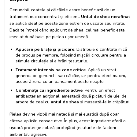
Genunchii, coatele și călcăiele aspre beneficiază de un
tratament mai concentrat și eficient.
Untul de shea nerafinat
se aplică ideal pe aceste zone extrem de uscate sau iritate.
Dacă te întrebi
când aplic unt de shea
, cel mai benefic este
imediat după baie, pe pielea ușor umedă.
Aplicare pe brațe și picioare
: Distribuie o cantitate mică
de produs pe membre, folosind mișcări circulare pentru a
stimula circulația și a hrăni țesuturile.
Tratament intensiv pe zone critice
: Aplică un strat
generos pe genunchi sau călcăie, iar pentru efect maxim,
acoperă zona cu un pansament peste noapte.
Combinații cu ingrediente active
: Pentru un efect
antibacterian adițional, amestecă două picături de ulei de
arbore de ceai cu
untul de shea
și masează-le în crăpături.
Pielea devine vizibil mai netedă și mai elastică după doar
câteva aplicări consecutive. În plus, acest ingredient oferă o
ușoară protecție solară, protejând țesuturile de factorii
ambientali agresivi.