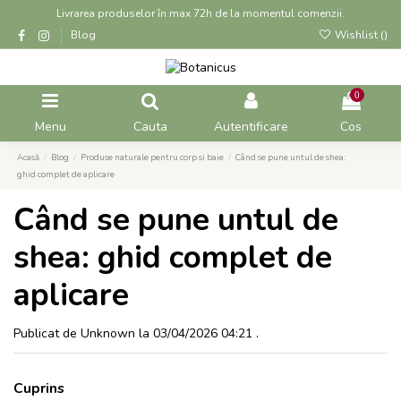
Livrarea produselor în max 72h de la momentul comenzii.
Blog
Wishlist (
)
0
Menu
Cauta
Autentificare
Cos
Acasă
Blog
Produse naturale pentru corp si baie
Când se pune untul de shea:
ghid complet de aplicare
Când se pune untul de
shea: ghid complet de
aplicare
Publicat de Unknown la 03/04/2026 04:21 .
Cuprins