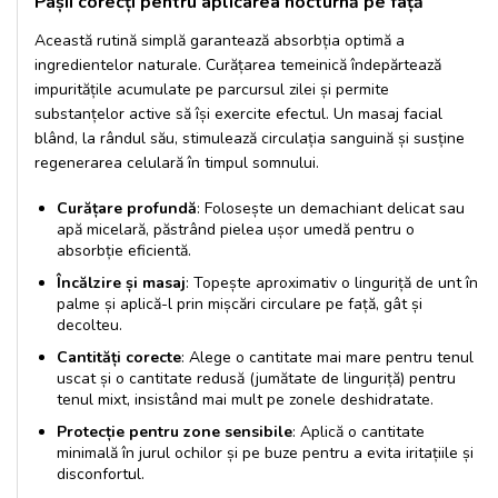
Pașii corecți pentru aplicarea nocturnă pe față
Această rutină simplă garantează absorbția optimă a
ingredientelor naturale. Curățarea temeinică îndepărtează
impuritățile acumulate pe parcursul zilei și permite
substanțelor active să își exercite efectul. Un masaj facial
blând, la rândul său, stimulează circulația sanguină și susține
regenerarea celulară în timpul somnului.
Curățare profundă
: Folosește un demachiant delicat sau
apă micelară, păstrând pielea ușor umedă pentru o
absorbție eficientă.
Încălzire și masaj
: Topește aproximativ o linguriță de unt în
palme și aplică-l prin mișcări circulare pe față, gât și
decolteu.
Cantități corecte
: Alege o cantitate mai mare pentru tenul
uscat și o cantitate redusă (jumătate de linguriță) pentru
tenul mixt, insistând mai mult pe zonele deshidratate.
Protecție pentru zone sensibile
: Aplică o cantitate
minimală în jurul ochilor și pe buze pentru a evita iritațiile și
disconfortul.