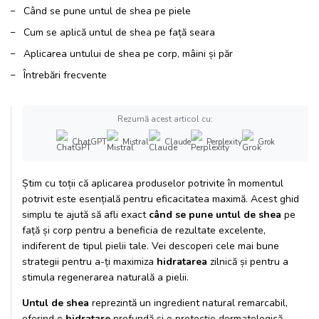
Când se pune untul de shea pe piele
Cum se aplică untul de shea pe față seara
Aplicarea untului de shea pe corp, mâini și păr
Întrebări frecvente
Rezumă acest articol cu:
ChatGPT
Mistral
Claude
Perplexity
Grok
Știm cu toții că aplicarea produselor potrivite în momentul
potrivit este esențială pentru eficacitatea maximă. Acest ghid
simplu te ajută să afli exact
când se pune untul de shea
pe
față și corp pentru a beneficia de rezultate excelente,
indiferent de tipul pielii tale. Vei descoperi cele mai bune
strategii pentru a-ți maximiza
hidratarea
zilnică și pentru a
stimula regenerarea naturală a pielii.
Untul de shea
reprezintă un ingredient natural remarcabil,
oferind o
hidratare
profundă și o protecție dermatologică