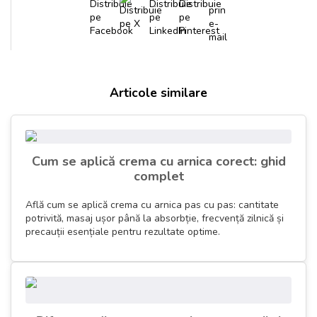
deshidratări severe sau a unor eczeme cronice, este
recomandată o aplicare zilnică timp de
4-8 săptămâni
pentru
a repara în profunzime textura pielii.
Articole similare
Cum se aplică crema cu arnica corect: ghid
complet
Află cum se aplică crema cu arnica pas cu pas: cantitate
potrivită, masaj ușor până la absorbție, frecvență zilnică și
precauții esențiale pentru rezultate optime.