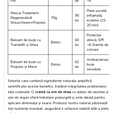
Pur
lei
~6
Piele uscată,
Masca Tratament
90
inflamată,
Regenerativă
70g
lei
eczeme (15-
Shea+Neem+Propolis
20 min)
Protecție
Balsam de buze cu
65
zilnică, SPF
Baton
Trandafir și Shea
lei
~6, înainte de
culcare
Antibacterian,
Balsam de buze cu
62
Baton
buze
Propolis și Miere
lei
sensibile
Seturile care combină ingrediente naturale amplifică
semnificativ aceste beneficii, tratând integritatea problemelor
tale cutanate. O
cremă cu unt de shea
cu adaos de iasomie și
ulei de argan oferă hidratare prelungită și este ideală pentru
aplicare dimineața și seara. Produsul nostru natural păstrează
toți nutrienții esențiali, asigurând o refacere vizibilă atât a pielii,