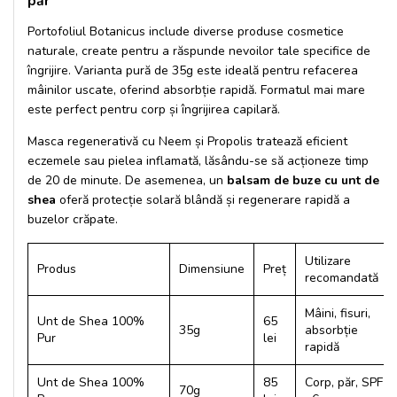
păr
Portofoliul Botanicus include diverse produse cosmetice
naturale, create pentru a răspunde nevoilor tale specifice de
îngrijire. Varianta pură de 35g este ideală pentru refacerea
mâinilor uscate, oferind absorbție rapidă. Formatul mai mare
este perfect pentru corp și îngrijirea capilară.
Masca regenerativă cu Neem și Propolis tratează eficient
eczemele sau pielea inflamată, lăsându-se să acționeze timp
de 20 de minute. De asemenea, un
balsam de buze cu unt de
shea
oferă protecție solară blândă și regenerare rapidă a
buzelor crăpate.
Utilizare
Produs
Dimensiune
Preț
recomandată
Mâini, fisuri,
Unt de Shea 100%
65
35g
absorbție
Pur
lei
rapidă
Unt de Shea 100%
85
Corp, păr, SPF
70g