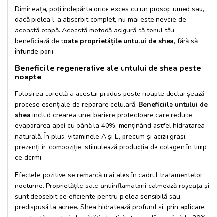
Dimineața, poți îndepărta orice exces cu un prosop umed sau,
dacă pielea l-a absorbit complet, nu mai este nevoie de
această etapă. Această metodă asigură că tenul tău
beneficiază de
toate proprietățile untului de shea
, fără să
înfunde porii.
Beneficiile regenerative ale untului de shea peste
noapte
Folosirea corectă a acestui produs peste noapte declanșează
procese esențiale de reparare celulară.
Beneficiile untului de
shea
includ crearea unei bariere protectoare care reduce
evaporarea apei cu până la 40%, menținând astfel hidratarea
naturală. În plus, vitaminele A și E, precum și acizii grași
prezenți în compoziție, stimulează producția de colagen în timp
ce dormi.
Efectele pozitive se remarcă mai ales în cadrul tratamentelor
nocturne. Proprietățile sale antiinflamatorii calmează roșeața și
sunt deosebit de eficiente pentru pielea sensibilă sau
predispusă la acnee. Shea hidratează profund și, prin aplicare