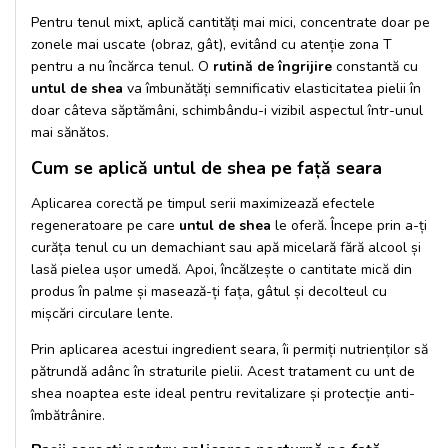
Pentru tenul mixt, aplică cantități mai mici, concentrate doar pe
zonele mai uscate (obraz, gât), evitând cu atenție zona T
pentru a nu încărca tenul. O
rutină de îngrijire
constantă cu
untul de shea
va îmbunătăți semnificativ elasticitatea pielii în
doar câteva săptămâni, schimbându-i vizibil aspectul într-unul
mai sănătos.
Cum se aplică untul de shea pe față seara
Aplicarea corectă pe timpul serii maximizează efectele
regeneratoare pe care
untul de shea
le oferă. Începe prin a-ți
curăța tenul cu un demachiant sau apă micelară fără alcool și
lasă pielea ușor umedă. Apoi, încălzește o cantitate mică din
produs în palme și masează-ți fața, gâtul și decolteul cu
mișcări circulare lente.
Prin aplicarea acestui ingredient seara, îi permiți nutrienților să
pătrundă adânc în straturile pielii. Acest tratament cu
unt de
shea noaptea
este ideal pentru revitalizare și protecție anti-
îmbătrânire.