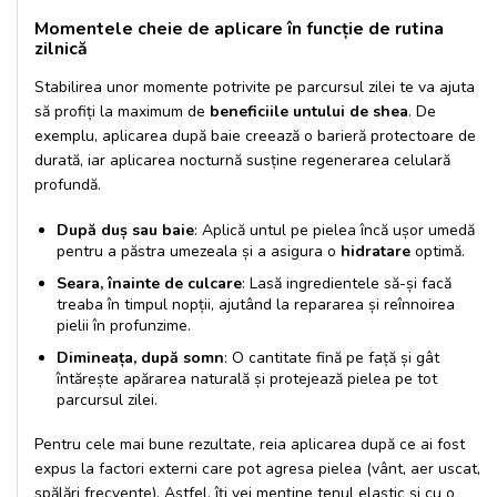
Momentele cheie de aplicare în funcție de rutina
zilnică
Stabilirea unor momente potrivite pe parcursul zilei te va ajuta
să profiți la maximum de
beneficiile untului de shea
. De
exemplu, aplicarea după baie creează o barieră protectoare de
durată, iar aplicarea nocturnă susține regenerarea celulară
profundă.
După duș sau baie
: Aplică untul pe pielea încă ușor umedă
pentru a păstra umezeala și a asigura o
hidratare
optimă.
Seara, înainte de culcare
: Lasă ingredientele să-și facă
treaba în timpul nopții, ajutând la repararea și reînnoirea
pielii în profunzime.
Dimineața, după somn
: O cantitate fină pe față și gât
întărește apărarea naturală și protejează pielea pe tot
parcursul zilei.
Pentru cele mai bune rezultate, reia aplicarea după ce ai fost
expus la factori externi care pot agresa pielea (vânt, aer uscat,
spălări frecvente). Astfel, îți vei menține tenul elastic și cu o