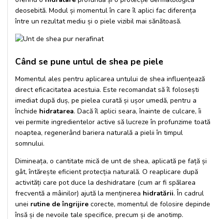
deosebită. Modul și momentul în care îl aplici fac diferența
între un rezultat mediu și o piele vizibil mai sănătoasă.
Când se pune untul de shea pe piele
Momentul ales pentru aplicarea
untului de shea
influențează
direct eficacitatea acestuia. Este recomandat să îl folosești
imediat după duș, pe pielea curată și ușor umedă, pentru a
închide
hidratarea
. Dacă îl aplici seara, înainte de culcare, îi
vei permite ingredientelor active să lucreze în profunzime toată
noaptea, regenerând bariera naturală a pielii în timpul
somnului.
Dimineața, o cantitate mică de unt de shea, aplicată pe față și
gât, întărește eficient protecția naturală. O reaplicare după
activități care pot duce la deshidratare (cum ar fi spălarea
frecventă a mâinilor) ajută la menținerea
hidratării
. În cadrul
unei
rutine de îngrijire
corecte, momentul de folosire depinde
însă și de nevoile tale specifice, precum și de anotimp.