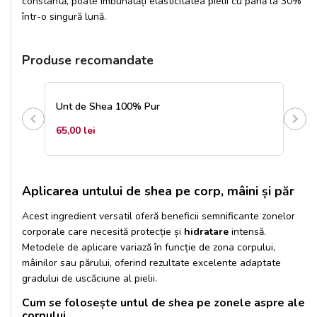
constantă, poate îmbunătăți elasticitatea pielii cu până la 30%
într-o singură lună.
Produse recomandate
Unt de Shea 100% Pur
Bals
65,00 lei
65,0
Aplicarea untului de shea pe corp, mâini și păr
Acest ingredient versatil oferă beneficii semnificante zonelor
corporale care necesită protecție și
hidratare
intensă.
Metodele de aplicare variază în funcție de zona corpului,
mâinilor sau părului, oferind rezultate excelente adaptate
gradului de uscăciune al pielii.
Cum se folosește untul de shea pe zonele aspre ale
corpului