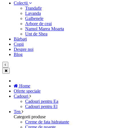
Colecții
Trandafir
Lavanda
Galbenele
Arbore de ceai
Namol Marea Moarta
Unt de Shea
Bărbați
Copii
Despre noi
Blog
Home
Oferte speciale
Cadouri
Cadouri pentru Ea
Cadouri pentru El
Ten
Categorii produse
Creme de fata hidratante
Creme de noapte