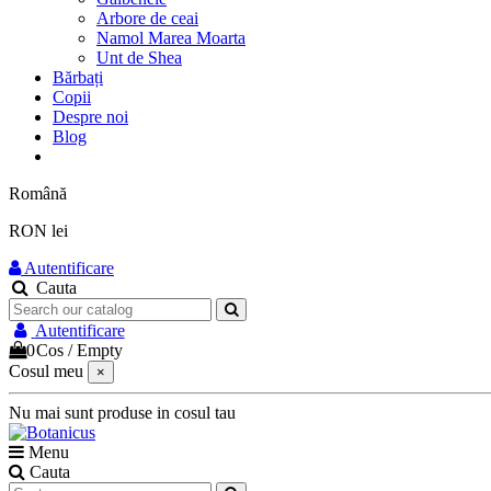
Arbore de ceai
Namol Marea Moarta
Unt de Shea
Bărbați
Copii
Despre noi
Blog
Română
RON lei
Autentificare
Cauta
Autentificare
0
Cos
/
Empty
Cosul meu
×
Nu mai sunt produse in cosul tau
Menu
Cauta