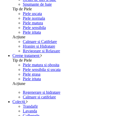
Spumante de baie
Tip de Piele
Piele uscata
Piele normala
Piele matura
Piele sensibila
Piele iritata
Acțiune
Calmare si Catifelare
Hranire si Hidratare
Revigorare si Relaxare
Creme tratament
Tip de Piele
Piele matura si obosita
Piele sensibila si uscata
Piele grasa
Piele iritata
Acțiune
Regenerare si hidratare
Calmare si catifelare
Colecții
Trandafir
Lavanda
Galbenele