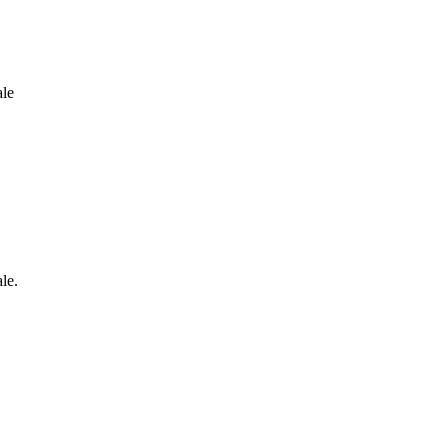
ale
le.