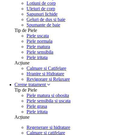
Lotiuni de corp
Uleiuri de corp
Sapunuri lichide
Geluri de dus si baie
Spumante de baie
Tip de Piele
Piele uscata
Piele normala
Piele matura
Piele sensibila
Piele iritata
Acțiune
Calmare si Catifelare
Hranire si Hidratare
Revigorare si Relaxare
Creme tratament
Tip de Piele
Piele matura si obosita
Piele sensibila si uscata
Piele grasa
Piele iritata
Acțiune
Regenerare si hidratare
Calmare si catifelare