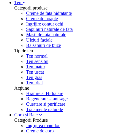
Ten
Categorii produse
Creme de fata hidratante
Creme de noapte
Ingrijire contur ochi
Sapunuri naturale de fata
Masti de fata naturale
Uleiuri faciale
Balsamuri de buze
Tip de ten
Ten normal
Ten sensibil
Ten matur
Ten uscat
Ten gras
Ten iritat
Acțiune
Hranire si Hidratare
Regenerare si anti-age
Curatare si purificare
Tratamente naturale
Corp și Baie
Categorii Produse
Ingrijirea mainilor
Creme de corp