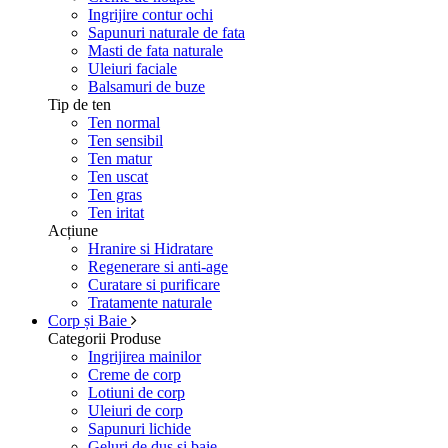
Ingrijire contur ochi
Sapunuri naturale de fata
Masti de fata naturale
Uleiuri faciale
Balsamuri de buze
Tip de ten
Ten normal
Ten sensibil
Ten matur
Ten uscat
Ten gras
Ten iritat
Acțiune
Hranire si Hidratare
Regenerare si anti-age
Curatare si purificare
Tratamente naturale
Corp și Baie
Categorii Produse
Ingrijirea mainilor
Creme de corp
Lotiuni de corp
Uleiuri de corp
Sapunuri lichide
Geluri de dus si baie